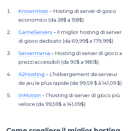
KnownHost
– Hosting di server di gioco
economico (da 28$ a 158$)
GameServers
– il miglior hosting di server
di gioco dedicato (da 69,99$ a 179,99$)
Servermania
– Hosting di server di gioco a
prezzi accessibili (da 90$ a 980$)
A2Hosting
– L’hébergement de serveur
de jeu le plus rapide (de 99,59 $ à 141,09 $)
InMotion
– l’hosting di server di gioco più
veloce (da 99,59$ a 141,09$)
Come scegliere il miglior hosting