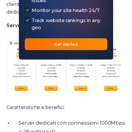
issues
clienti di installare giochi sul proprio server
Monitor your site health 24/7
dedicato al gaming a partire da
69,99$ al mese
.
Track website rankings in any
Server per il gaming dedicati
geo
Get started
Caratteristiche e benefici:
Server dedicati con connessioni 1000Mbps
e 29 indirizzi IP,