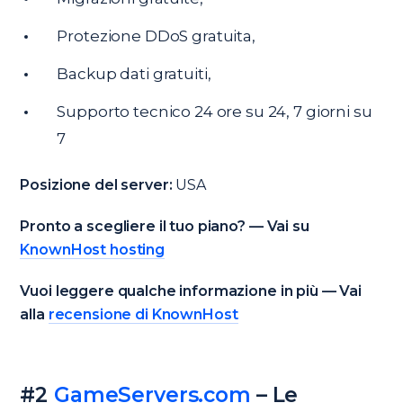
Protezione DDoS gratuita,
Backup dati gratuiti,
Supporto tecnico 24 ore su 24, 7 giorni su
7
Posizione del server:
USA
Pronto a scegliere il tuo piano? — Vai su
KnownHost hosting
Vuoi leggere qualche informazione in più — Vai
alla
recensione di KnownHost
#2
GameServers.com
– Le