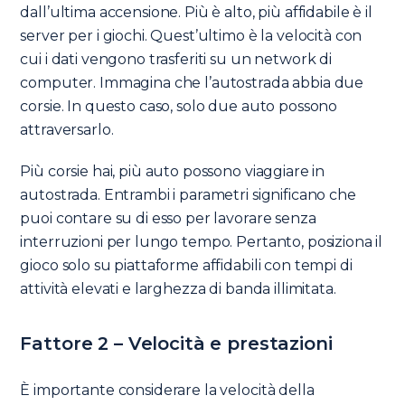
dall’ultima accensione. Più è alto, più affidabile è il
server per i giochi. Quest’ultimo è la velocità con
cui i dati vengono trasferiti su un network di
computer. Immagina che l’autostrada abbia due
corsie. In questo caso, solo due auto possono
attraversarlo.
Più corsie hai, più auto possono viaggiare in
autostrada. Entrambi i parametri significano che
puoi contare su di esso per lavorare senza
interruzioni per lungo tempo. Pertanto, posiziona il
gioco solo su piattaforme affidabili con tempi di
attività elevati e larghezza di banda illimitata.
Fattore 2 – Velocità e prestazioni
È importante considerare la velocità della