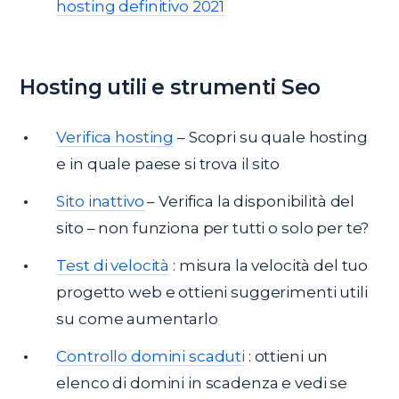
hosting definitivo 2021
Hosting utili e strumenti Seo
Verifica hosting
– Scopri su quale hosting
e in quale paese si trova il sito
Sito inattivo
– Verifica la disponibilità del
sito – non funziona per tutti o solo per te?
Test di velocità
: misura la velocità del tuo
progetto web e ottieni suggerimenti utili
su come aumentarlo
Controllo domini scaduti
: ottieni un
elenco di domini in scadenza e vedi se