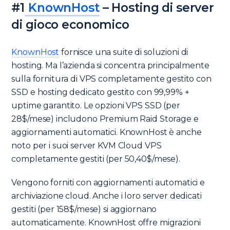
#1
KnownHost
– Hosting di server
di gioco economico
KnownHost
fornisce una suite di soluzioni di
hosting. Ma l’azienda si concentra principalmente
sulla fornitura di VPS completamente gestito con
SSD e hosting dedicato gestito con 99,99% +
uptime garantito. Le opzioni VPS SSD (per
28$/mese) includono Premium Raid Storage e
aggiornamenti automatici. KnownHost è anche
noto per i suoi server KVM Cloud VPS
completamente gestiti (per 50,40$/mese).
Vengono forniti con aggiornamenti automatici e
archiviazione cloud. Anche i loro server dedicati
gestiti (per 158$/mese) si aggiornano
automaticamente. KnownHost offre migrazioni