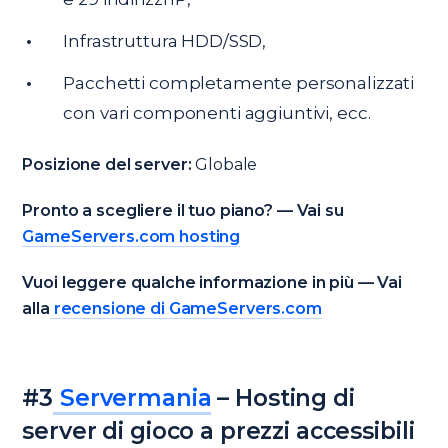
Infrastruttura HDD/SSD,
Pacchetti completamente personalizzati
con vari componenti aggiuntivi, ecc.
Posizione del server:
Globale
Pronto a scegliere il tuo piano? — Vai su
GameServers.com hosting
Vuoi leggere qualche informazione in più — Vai
alla
recensione di GameServers.com
#3
Servermania
– Hosting di
server di gioco a prezzi accessibili