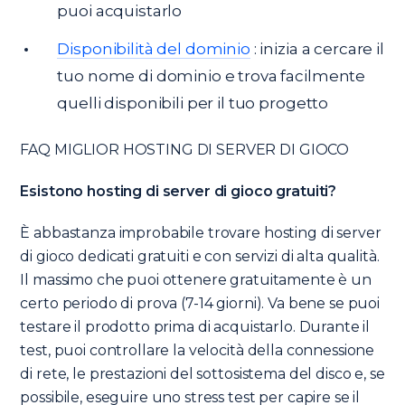
puoi acquistarlo
Disponibilità del dominio
: inizia a cercare il
tuo nome di dominio e trova facilmente
quelli disponibili per il tuo progetto
FAQ MIGLIOR HOSTING DI SERVER DI GIOCO
Esistono hosting di server di gioco gratuiti?
È abbastanza improbabile trovare hosting di server
di gioco dedicati gratuiti e con servizi di alta qualità.
Il massimo che puoi ottenere gratuitamente è un
certo periodo di prova (7-14 giorni). Va bene se puoi
testare il prodotto prima di acquistarlo. Durante il
test, puoi controllare la velocità della connessione
di rete, le prestazioni del sottosistema del disco e, se
possibile, eseguire uno stress test per capire se il