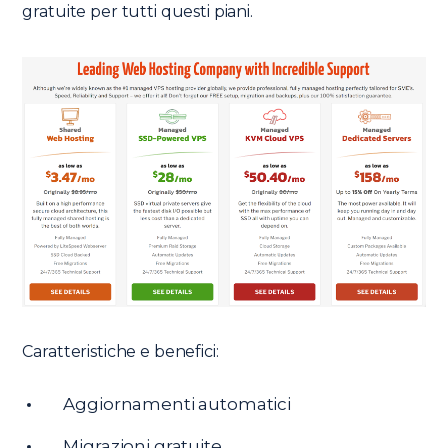
gratuite per tutti questi piani.
Caratteristiche e benefici:
Aggiornamenti automatici
Migrazioni gratuite,