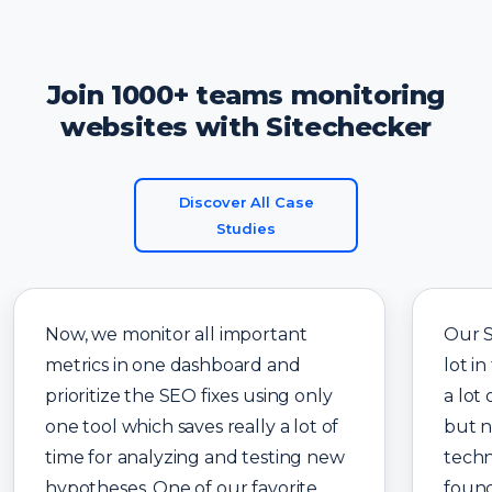
Join 1000+ teams monitoring
websites with Sitechecker
Discover All Case
Studies
Now, we monitor all important
Our 
metrics in one dashboard and
lot in
prioritize the SEO fixes using only
a lot
one tool which saves really a lot of
but n
time for analyzing and testing new
techn
hypotheses. One of our favorite
found