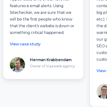
features is email alerts. Using
conte
Sitechecker, we are sure that we
big p
will be the first people who know
etc.)
that the client’s website is down or
the d
something critical happened.
warni
our g
View case study
SEO a
custo
custo
Herman Krabbendam
Owner of Vuurwerk agency
View 