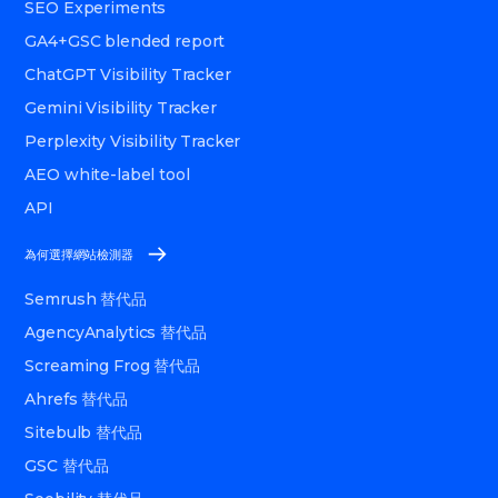
SEO Experiments
GA4+GSC blended report
ChatGPT Visibility Tracker
Gemini Visibility Tracker
Perplexity Visibility Tracker
AEO white-label tool
API
為何選擇網站檢測器
Semrush 替代品
AgencyAnalytics 替代品
Screaming Frog 替代品
Ahrefs 替代品
Sitebulb 替代品
GSC 替代品