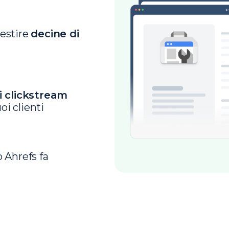
gestire
decine di
i clickstream
uoi clienti
 Ahrefs fa