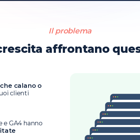
Il problema
crescita affrontano que
fiche calano o
uoi clienti
le e GA4 hanno
itate