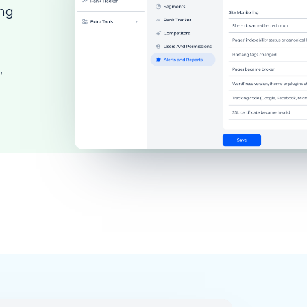
ing
,