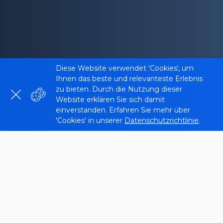
Diese Website verwendet 'Cookies', um
Ihnen das beste und relevanteste Erlebnis
zu bieten. Durch die Nutzung dieser
Website erklären Sie sich damit
einverstanden. Erfahren Sie mehr über
'Cookies' in unserer
Datenschutzrichtlinie
.
Was ist Robots.txt Tester?
Das Tool Robots.txt Tester von
Sitechecker
dient
zur Validierung der
robots.txt
-Datei einer Website
und stellt sicher, dass
Suchmaschinen-Bots