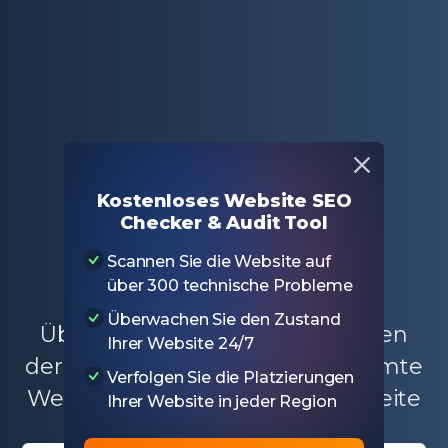
Hauptsächlich
Kostenlose SEO-Tools
Kostenloses Website SEO
Robots.txt Tester
Checker & Audit Tool
Scannen Sie die Website auf
Robots.txt Tester
über 300 technische Probleme
Überwachen Sie den Zustand
Überprüfen Sie die Einstellungen
Ihrer Website 24/7
der robots.txt-Datei für die gesamte
Verfolgen Sie die Platzierungen
Website oder eine bestimmte Seite
Ihrer Website in jeder Region