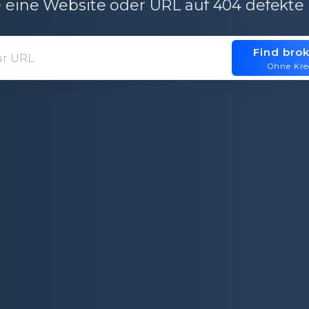
 eine Website oder URL auf 404 defekte 
Find brok
Domain entry form for site analys
Ohne Kre