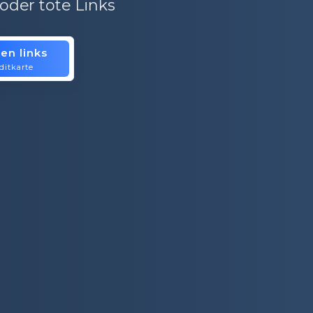
oder tote Links
en links
is.
ditkarte