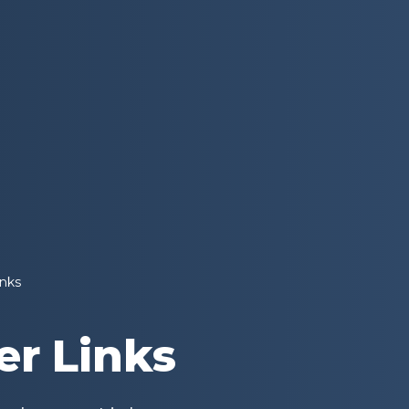
inks
er Links