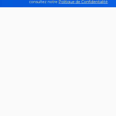
consultez notre
Politique de Confidentialité
.
Qu’est-ce que le vérificateur de
taille de page ?
Le vérificateur de taille de page de
Sitechecker
est
un outil qui analyse la taille des pages Web en
mégaoctets pour aider à optimiser les
performances. Il propose deux options d’audit :
une vérification rapide de la taille d’une seule page
et une analyse complète de toutes les URL de sites
Web, en identifiant les pages surdimensionnées, les
problèmes liés à la taille et la surveillance continue.
Comment l’outil peut vous aider