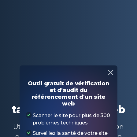
Principal
Outils SEO gratuits
Vérificateur de la taille des pages web
Outil gratuit de vérification
et d'audit du
Vérificateur de la
référencement d'un site
web
taille des pages web
Scanner le site pour plus de 300
problèmes techniques
Utilisez notre outil de vérification
Surveillez la santé de votre site
des dimensions des pages web