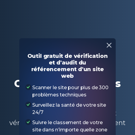
Principal
Outils SEO gratuits
Outil gratuit de vérification
Compteur de pages du site web
et d'audit du
référencement d'un site
web
Compteur de pages
Scanner le site pour plus de 300
du site web
problèmes techniques
Surveillez la santé de votre site
Entrez le nom de domaine et
24/7
vérifiez combien de pages existent
Suivre le classement de votre
site dans n’importe quelle zone
sur le site.