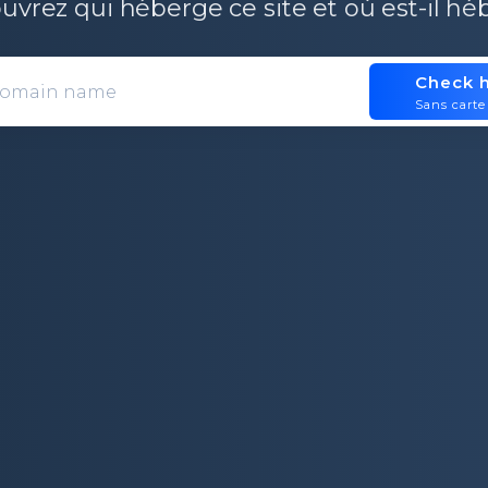
vrez qui héberge ce site et où est-il h
Check h
Domain entry form for site analys
Sans carte