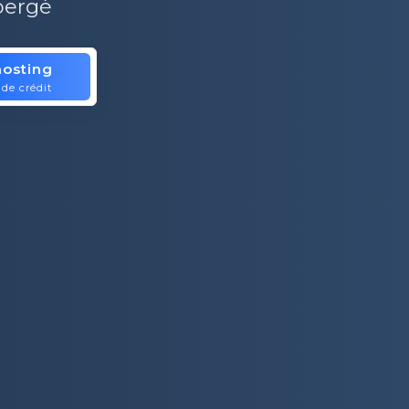
ébergé
osting
is.
 de crédit