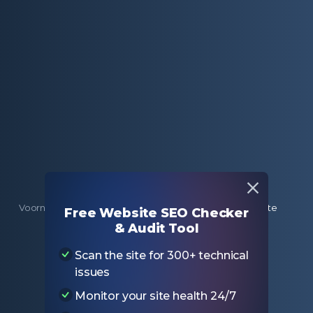
Voornaamst
Gratis SEO-tools
Wie Host Mijn Website
Free Website SEO Checker
& Audit Tool
Wie Host Mijn
Scan the site for 300+ technical
issues
Website
Monitor your site health 24/7