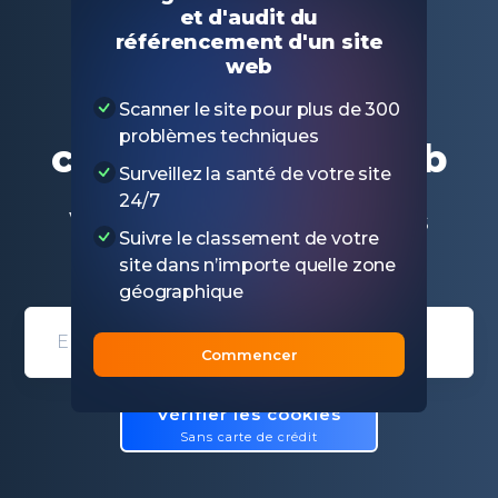
Principal
Outils SEO gratuits
et d'audit du
Vérificateur de cookies de site web
référencement d'un site
web
Vérificateur de
Scanner le site pour plus de 300
problèmes techniques
cookies de site web
Surveillez la santé de votre site
24/7
Vérifier quels sont les cookies
Suivre le classement de votre
utilisés par un site web
site dans n’importe quelle zone
géographique
Domain entry form for site analys
Commencer
Vérifier les cookies
Sans carte de crédit