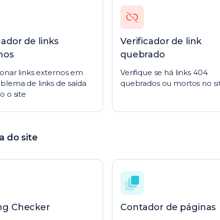
cador de links
Verificador de link
nos
quebrado
onar links externos em
Verifique se há links 404
blema de links de saída
quebrados ou mortos no si
 o site
a do site
ng Checker
Contador de páginas