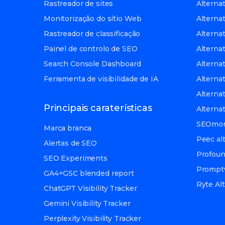
Rastreador de sites
Alterna
Monitorização do sítio Web
Alterna
Rastreador de classificação
Alterna
Painel de controlo de SEO
Alternat
Search Console Dashboard
Alternat
Ferramenta de visibilidade de IA
Alterna
Alternat
Principais caraterísticas
Alterna
SEOmoni
Marca branca
Peec al
Alertas de SEO
Profoun
SEO Experiments
Promptw
GA4+GSC blended report
Ryte Al
ChatGPT Visibility Tracker
Gemini Visibility Tracker
Perplexity Visibility Tracker