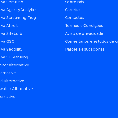
tiva Semrush
Sobre nós
tiva AgencyAnalytics
Carreiras
tiva Screaming Frog
Contactos
iva Ahrefs
Termos e Condições
iva Sitebulb
Aviso de privacidade
tiva GSC
Comentários e estudos de c
iva Seobility
Parceria educacional
tiva SE Ranking
tor alternative
ternative
d Alternative
atch Alternative
ternative