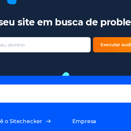
seu site em busca de probl
Executar audi
Domain entry form for site analys
ê o Sitechecker
Empresa