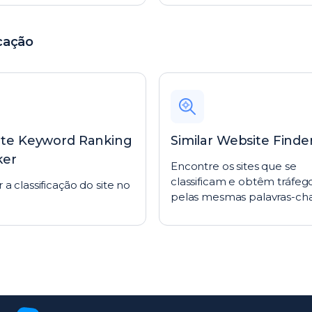
icação
te Keyword Ranking
Similar Website Finde
ker
Encontre os sites que se
classificam e obtêm tráfeg
r a classificação do site no
pelas mesmas palavras-ch