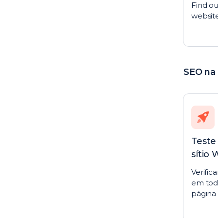
Find ou
website
SEO na
Teste
sítio
Verific
em tod
página 