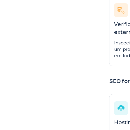
Verifi
exter
Inspeci
um pro
em todo
SEO for
Hosti