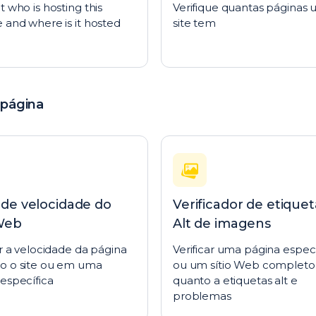
t who is hosting this
Verifique quantas páginas
 and where is it hosted
site tem
 página
 de velocidade do
Verificador de etiquet
 Web
Alt de imagens
ar a velocidade da página
Verificar uma página especí
o o site ou em uma
ou um sítio Web completo
específica
quanto a etiquetas alt e
problemas