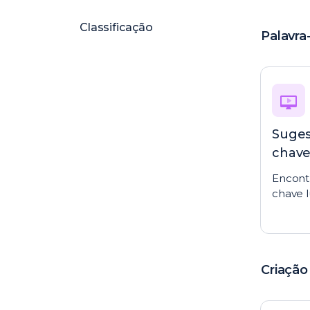
Classificação
Palavra
Suges
chav
Encontr
chave l
Criação