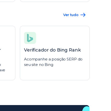
Ver tudo
r
Verificador do Bing Rank
Acompanhe a posição SERP do
o
seu site no Bing
ave