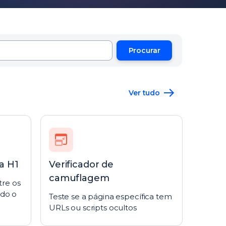
Procurar
Ver tudo
a H1
Verificador de
camuflagem
tre os
do o
Teste se a página específica tem
URLs ou scripts ocultos