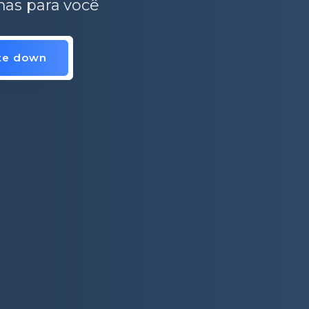
enas para você
ite down
is.