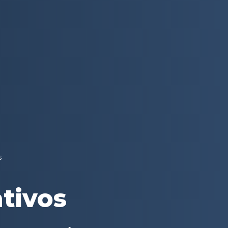
s
ativos