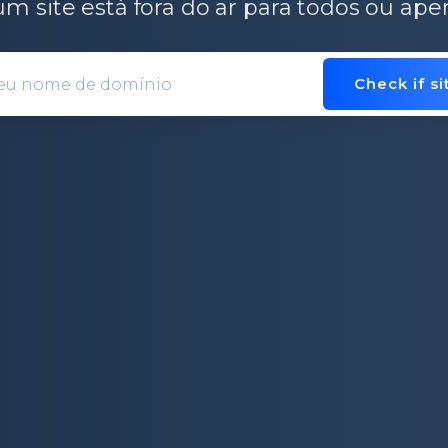
um site está fora do ar para todos ou ap
Check if s
Domain entry form for site analys