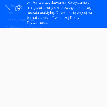
wrażenia z użytkowania. Korzystanie z
Kariera
niniejszej strony oznacza zgodę na tego
rodzaju praktykę. Dowiedz się więcej na
Kontakt
temat „cookies” w naszej
Polityce
Zasady i warunki
Prywatności
.
Polityka prywatności
Recenzje i studia przypadków
Partnerstwo edukacyjne
Zasoby
Blog
Aktualizacje produktów
Mapa drogowa funkcji
Centrum pomocy
Program partnerski
Biuletyn SEO
Społeczność SEO Reddit