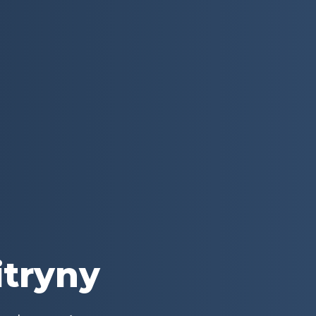
itryny