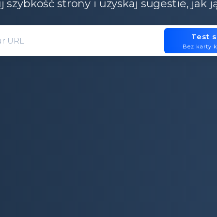
j szybkość strony i uzyskaj sugestie, jak j
Test 
Domain entry form for site analys
Bez karty 