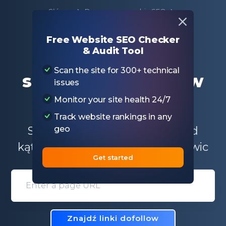
Główny
Darmowe narzędzia SEO
Narzędzie do sprawdzania linków dofollow
Free Website SEO Checker
& Audit Tool
Narzędzie do
Scan the site for 300+ technical
sprawdzania linków
issues
dofollow
Monitor your site health 24/7
Track website rankings in any
Sprawdź konkretną stronę pod
geo
kątem linków dofollow i ich kotwic
Get started
Domain entry form for site analys
Znajdź linki dofollow