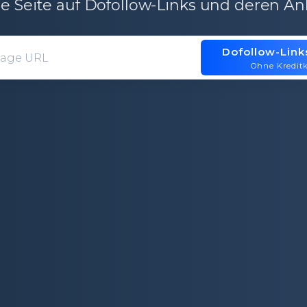
e Seite auf Dofollow-Links und deren An
Dofollow-Link
Domain entry form for site analys
Ohne Kreditk