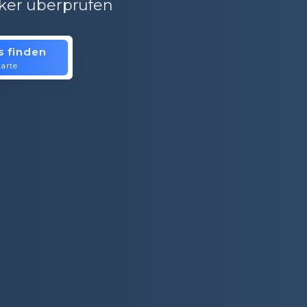
ker überprüfen
s finden
is.
arte