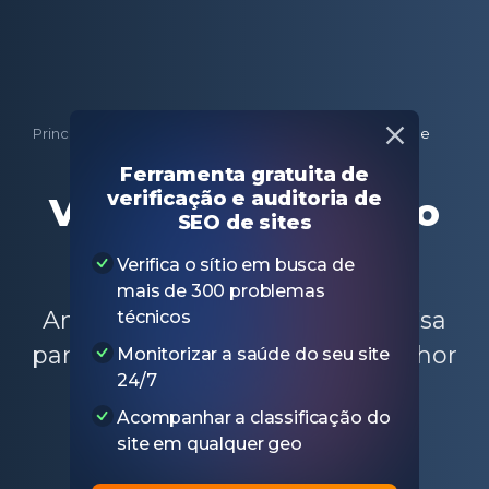
Principal
Classificação
Verificador SERP do Google
Ferramenta gratuita de
verificação e auditoria de
Verificador SERP do
SEO de sites
Google
Verifica o sítio em busca de
mais de 300 problemas
Analise os resultados da pesquisa
técnicos
para as palavras-chave com melhor
Monitorizar a saúde do seu site
24/7
classificação do seu site e
Acompanhar a classificação do
identifique seus principais
site em qualquer geo
concorrentes