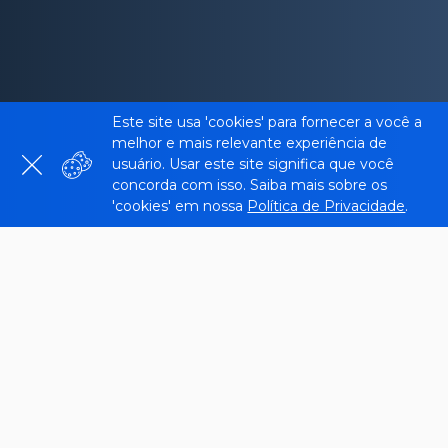
Este site usa 'cookies' para fornecer a você a
melhor e mais relevante experiência de
usuário. Usar este site significa que você
concorda com isso. Saiba mais sobre os
'cookies' em nossa
Política de Privacidade
.
O que é a ferramenta Google
SERP Checker?
O Google SERP Checker é uma ferramenta que o
ajuda a examinar o
SERP
de qualquer palavra-
chave em diferentes dispositivos, regiões e idiomas