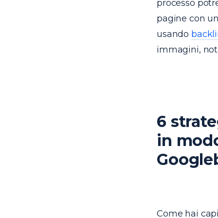
processo potr
pagine con un
usando
backl
immagini, noti
6 strat
in modo
Google
Come hai capit