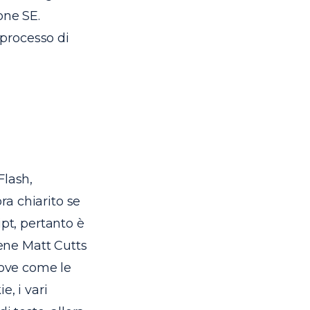
one SE.
 processo di
Flash,
a chiarito se
ipt, pertanto è
bene Matt Cutts
rove come le
, i vari