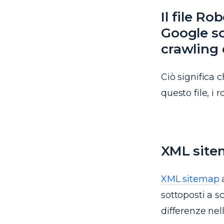
Il file Ro
Google s
crawling 
Ciò significa
questo file, i
XML sitem
XML sitemap
a
sottoposti a s
differenze nel