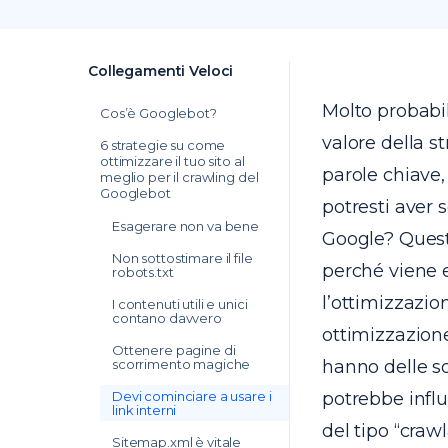
Collegamenti Veloci
Molto probabil
Cos’è Googlebot?
valore della s
6 strategie su come
ottimizzare il tuo sito al
parole chiave, 
meglio per il crawling del
Googlebot
potresti aver s
Esagerare non va bene
Google? Quest
Non sottostimare il file
perché viene e
robots.txt
l’ottimizzazio
I contenuti utili e unici
contano davvero
ottimizzazione
Ottenere pagine di
scorrimento magiche
hanno delle so
Devi cominciare a usare i
potrebbe infl
link interni
del tipo “crawl
Sitemap.xml è vitale