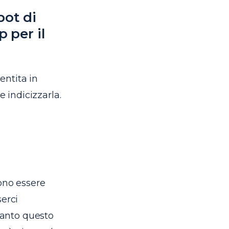
bot di
 per il
entita in
e indicizzarla.
vono essere
serci
rtanto questo