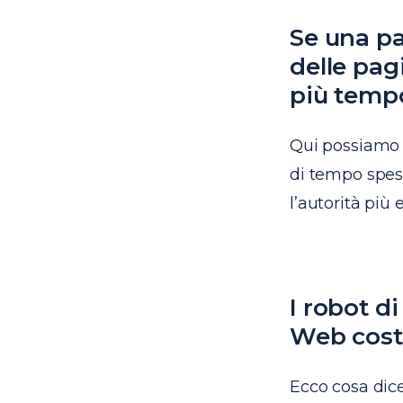
Se una pa
delle pag
più tempo
Qui possiamo 
di tempo spes
l’autorità più
I robot d
Web cos
Ecco cosa dic