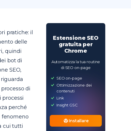
 pratiche: il
Estensione SEO
imento delle
gratuita per
Chrome
i, quindi
dei bot di
Automatizza la tua routine
di SEO on-page
one SEO,
SEO on-page
 riguarda
Ottimizzazione dei
 processo di
contenuti
i processi
Link
Insight GSC
enza perché
un fenomeno
Installare
 cui tutti