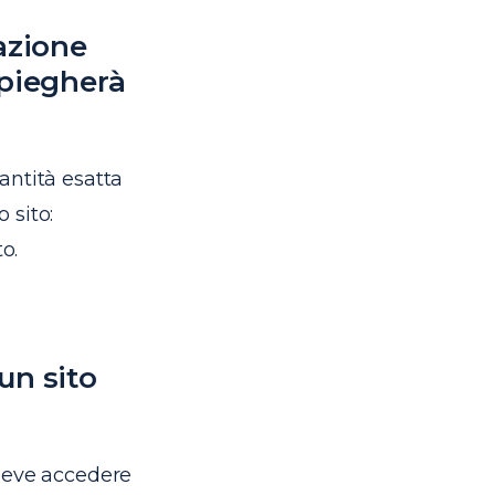
cazione
mpiegherà
antità esatta
 sito:
o.
un sito
 deve accedere