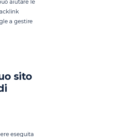
uò aiutare le
acklink
gle a gestire
uo sito
di
sere eseguita