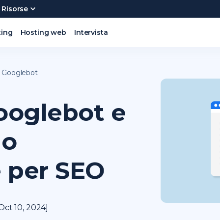
Risorse
ting
Hosting web
Intervista
e Googlebot
ooglebot e
lo
 per SEO
Oct 10, 2024]