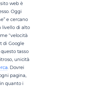
 sito web è
esso. Oggi
ne” e cercano
ivello di alto
ome “velocità
ot di Google
e questo tasso
troso, unicità
cerca
. Dovrei
ogni pagina,
in quanto i