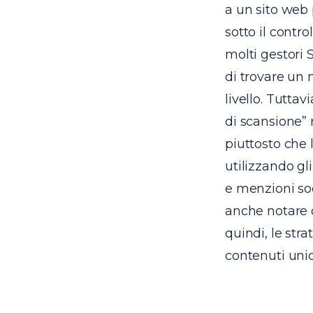
a un sito web 
sotto il contr
molti gestori 
di trovare un 
livello. Tutta
di scansione” 
piuttosto che 
utilizzando gl
e menzioni soc
anche notare 
quindi, le str
contenuti unici