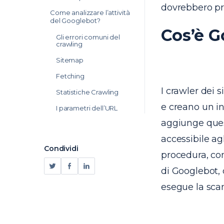
dovrebbero pre
Come analizzare l’attività
del Googlebot?
Cos’è G
Gli errori comuni del
crawling
Sitemap
Fetching
I crawler dei 
Statistiche Crawling
e creano un i
I parametri dell’URL
aggiunge ques
accessibile ag
Condividi
procedura, con
di Googlebot,
esegue la scan