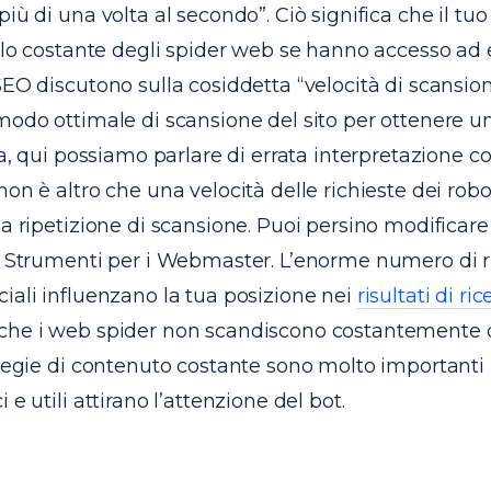
più di una volta al secondo”. Ciò significa che il tuo
ollo costante degli spider web se hanno accesso ad 
SEO discutono sulla cosiddetta “velocità di scansio
modo ottimale di scansione del sito per ottenere un l
via, qui possiamo parlare di errata interpretazione c
non è altro che una velocità delle richieste dei rob
la ripetizione di scansione. Puoi persino modificar
i Strumenti per i Webmaster. L’enorme numero di ri
iali influenzano la tua posizione nei
risultati di ri
che i web spider non scandiscono costantemente 
ategie di contenuto costante sono molto importanti 
 e utili attirano l’attenzione del bot.