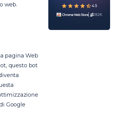
to web.
4.5
182K
una pagina Web
ot, questo bot
diventa
questa
 ottimizzazione
 di Google