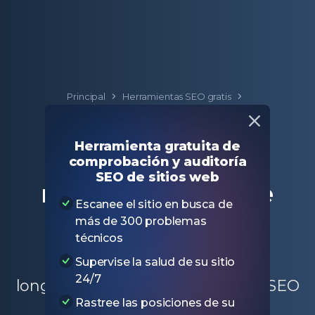
Principal
Herramientas SEO gratis
Comprobador de meta etiquetas de título
Herramienta gratuita de
Comprobador de
comprobación y auditoría
SEO de sitios web
meta etiquetas de
Escanee el sitio en busca de
título
más de 300 problemas
técnicos
Compruebe el contenido y la
Supervise la salud de su sitio
24/7
longitud de la etiqueta de título SEO
Rastree las posiciones de su
en una página específica, o