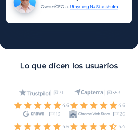
Owner/CEO at
Uthyrning Nu Stockholm
Lo que dicen los usuarios
71
353
4.6
4.6
113
126
4.6
4.4