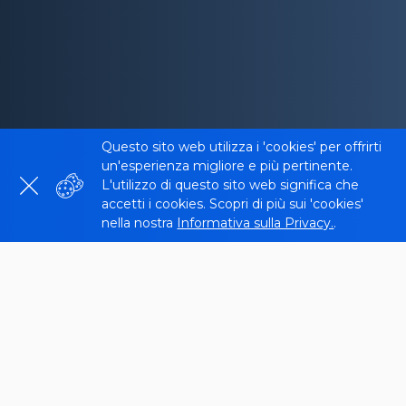
Questo sito web utilizza i 'cookies' per offrirti
un'esperienza migliore e più pertinente.
L'utilizzo di questo sito web significa che
accetti i cookies. Scopri di più sui 'cookies'
nella nostra
Informativa sulla Privacy.
.
Ogni pagina del tuo sito ha una certa struttura. La
prima intestazione di ogni pagina deve avere un
tag H1 nel codice HTML. Senza questo tag H1,
Google avrà difficoltà a scoprire la priorità dei
contenuti sul tuo sito. Quindi, possiamo