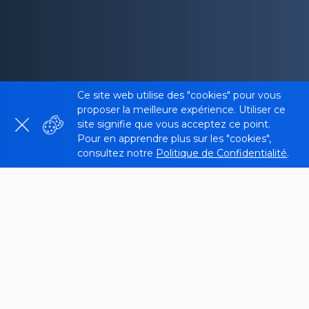
Ce site web utilise des "cookies" pour vous
proposer la meilleure expérience. Utiliser ce
site signifie que vous acceptez ce point.
Pour en apprendre plus sur les "cookies",
consultez notre
Politique de Confidentialité
.
Qu’est-ce que le vérificateur de
ratio texte/code ?
Le vérificateur de ratio texte/code de
Sitechecker
analyse la proportion de contenu textuel par