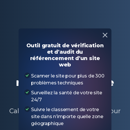
Principal
Outils SEO gratuits
Outil gratuit de vérification
Vérificateur du rapport texte/code HTML
et d'audit du
référencement d'un site
web
Vérificateur du
Scanner le site pour plus de 300
rapport texte/code
problèmes techniques
HTML
Surveillez la santé de votre site
24/7
Suivre le classement de votre
Calculer le rapport texte/code pour
site dans n’importe quelle zone
une page spécifique
géographique