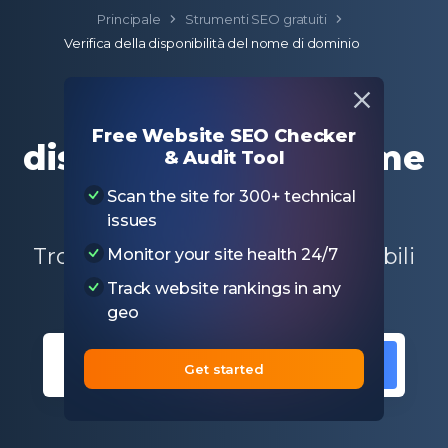
Principale
Strumenti SEO gratuiti
Verifica della disponibilità del nome di dominio
Verifica della
Free Website SEO Checker
disponibilità del nome
& Audit Tool
di dominio
Scan the site for 300+ technical
issues
Trova i nomi di dominio disponibili
Monitor your site health 24/7
per la vostra attività
Track website rankings in any
geo
SEARCH
Get started