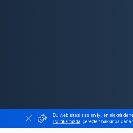
Bu web sitesi size en iyi, en alakalı den
Politikamızda
'çerezler' hakkında daha fa