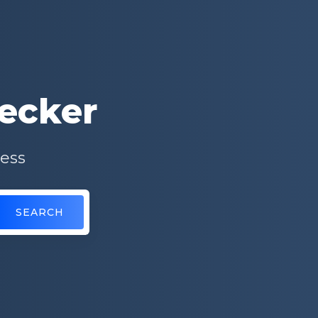
hecker
ness
SEARCH