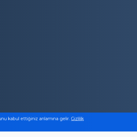
bunu kabul ettiğiniz anlamına gelir.
Gizlilik