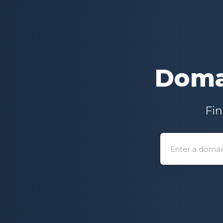
Domai
Fin