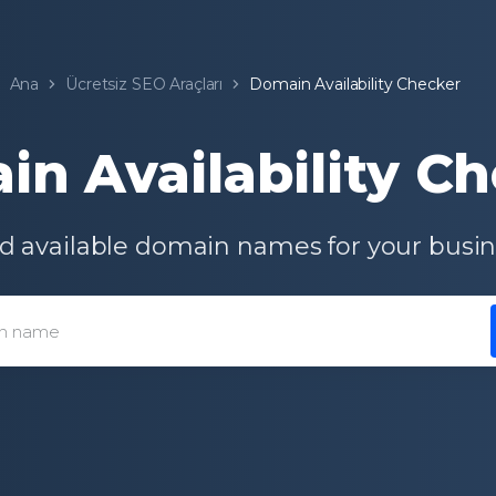
Ana
Ücretsiz SEO Araçları
Domain Availability Checker
n Availability C
d available domain names for your busi