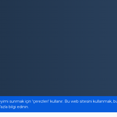
eyimi sunmak için 'çerezleri' kullanır. Bu web sitesini kullanmak, 
zla bilgi edinin.