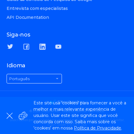
Entrevista com especialistas
API Documentation
Siga-nos
Idioma
Português
Este site usa 'cookies' para fornecer a você a
melhor e mais relevante experiência de
© 2026 Sitechecker. Todos os direitos reservados.
usuário. Usar este site significa que você
sitechecker.pro is owned and operated by Cyber Circus Limited, Gibraltar,
concorda com isso. Saiba mais sobre os
Main Street 5-9, GX11 1AA
'cookies' em nossa
Política de Privacidade
.