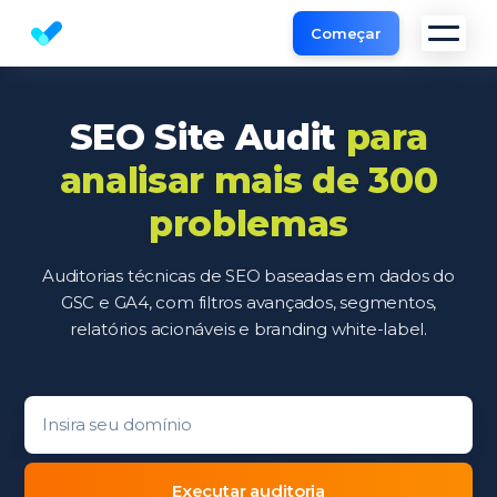
Começar
Análise SEO | Ferramentas SEO da Sitechecker
SEO Site Audit
para
analisar mais de 300
problemas
Auditorias técnicas de SEO baseadas em dados do
GSC e GA4, com filtros avançados, segmentos,
relatórios acionáveis e branding white-label.
Domain entry form for site analysis.
Executar auditoria