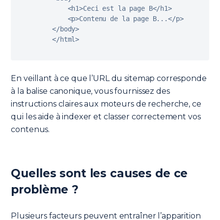
<
h1
>
Ceci est la page 
B
<
/
h1
>
<
p
>
Contenu de la page 
B
...
<
/
p
>
<
/
body
>
<
/
html
>
En veillant à ce que l’URL du sitemap corresponde
à la balise canonique, vous fournissez des
instructions claires aux moteurs de recherche, ce
qui les aide à indexer et classer correctement vos
contenus.
Quelles sont les causes de ce
problème ?
Plusieurs facteurs peuvent entraîner l’apparition