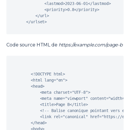
<
lastmod
>
2023
-
06
-
01
<
/
lastmod
>
<
priority
>
0.8
<
/
priority
>
<
/
url
>
<
/
urlset
>
Code source HTML de
https://example.com/page-b
<
!
DOCTYPE
 html
>
<
html lang
=
"en"
>
<
head
>
<
meta charset
=
"UTF-8"
>
<
meta name
=
"viewport"
 content
=
"width=de
<
title
>
Page 
B
<
/
title
>
<
!
--
 Balise canonique pointant vers ell
<
link rel
=
"canonical"
 href
=
"https://exa
<
/
head
>
<
body
>