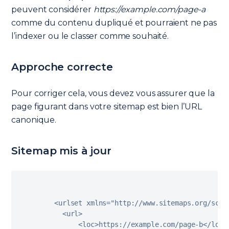
peuvent considérer
https://example.com/page-a
comme du contenu dupliqué et pourraient ne pas
l’indexer ou le classer comme souhaité.
Approche correcte
Pour corriger cela, vous devez vous assurer que la
page figurant dans votre sitemap est bien l’URL
canonique.
Sitemap mis à jour
<
urlset xmlns
=
"http://www.sitemaps.org/sche
<
url
>
<
loc
>
https
:
/
/
example
.
com
/
page
-
b
<
/
loc
>