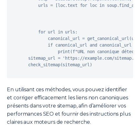
    urls 
=
[
loc
.
text 
for
 loc 
in
 soup
.
find_all
for
 url 
in
 urls
:
        canonical_url 
=
get_canonical_url
(
url
if
 canonical_url and canonical_url 
!=
print
(
f
"URL non canonique détecté
sitemap_url 
=
'https://example.com/sitemap.xm
check_sitemap
(
sitemap_url
)
En utilisant ces méthodes, vous pouvez identifier
et corriger efficacement les liens non canoniques
présents dans votre sitemap, afin d’améliorer vos
performances SEO et fournir des instructions plus
claires aux moteurs de recherche.