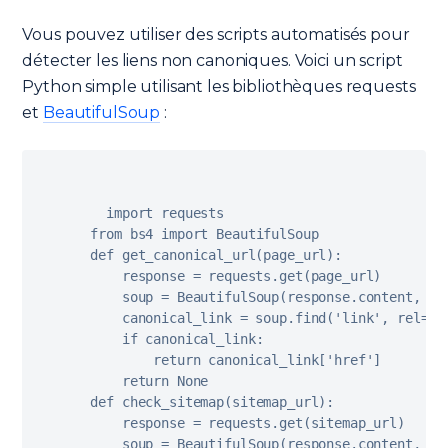
Vous pouvez utiliser des scripts automatisés pour
détecter les liens non canoniques. Voici un script
Python simple utilisant les bibliothèques requests
et
BeautifulSoup
:
import
from
 bs4 
import
 BeautifulSoup

def 
get_canonical_url
(
page_url
)
:
    response 
=
 requests
.
get
(
page_url
)
    soup 
=
BeautifulSoup
(
response
.
content
,
'h
    canonical_link 
=
 soup
.
find
(
'link'
,
 rel
=
'c
if
 canonical_link
:
return
 canonical_link
[
'href'
]
return
 None

def 
check_sitemap
(
sitemap_url
)
:
    response 
=
 requests
.
get
(
sitemap_url
)
    soup 
=
BeautifulSoup
(
response
.
content
,
'x