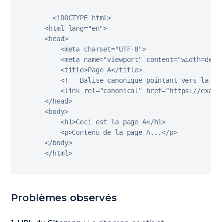
<
!
DOCTYPE
 html
>
<
html lang
=
"en"
>
<
head
>
<
meta charset
=
"UTF-8"
>
<
meta name
=
"viewport"
 content
=
"width=devi
<
title
>
Page 
A
<
/
title
>
<
!
--
 Balise canonique pointant vers la pa
<
link rel
=
"canonical"
 href
=
"https://examp
<
/
head
>
<
body
>
<
h1
>
Ceci est la page 
A
<
/
h1
>
<
p
>
Contenu de la page 
A
...
<
/
p
>
<
/
body
>
<
/
html
>
Problèmes observés