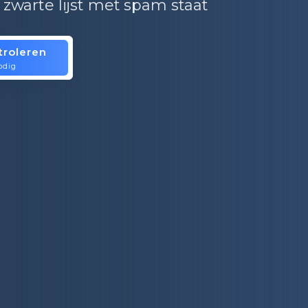
zwarte lijst met spam staat
troleren
is.
odig