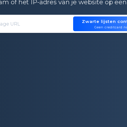
m of het IP-adres van je website op een 
Zwarte lijsten con
Domain entry form for site analys
Geen creditcard n