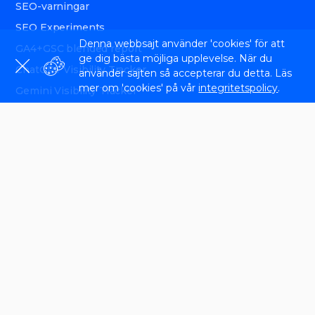
SEO-varningar
SEO Experiments
Denna webbsajt använder 'cookies' för att
GA4+GSC blended report
ge dig bästa möjliga upplevelse. När du
ChatGPT Visibility Tracker
använder sajten så accepterar du detta. Läs
mer om 'cookies' på vår
integritetspolicy
.
Gemini Visibility Tracker
Perplexity Visibility Tracker
AEO white-label tool
API
Varför Sitechecker
Semrush Alternativ
AgencyAnalytics Alternativ
Screaming Frog Alternativ
Ahrefs Alternativ
Sitebulb Alternativ