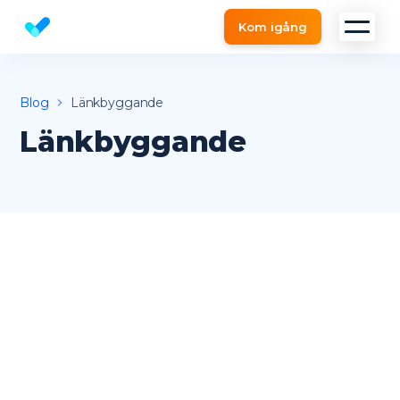
Kom igång
Website Checker och SEO Verktyg
Blog
Länkbyggande
Länkbyggande