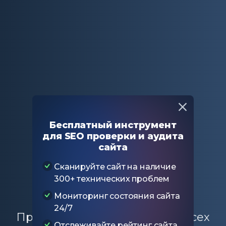
Главная
Бесплатные SEO-инструменты
Бесплатный инструмент
Проверка alt атрибутов
для SEO проверки и аудита
сайта
Проверка alt
Сканируйте сайт на наличие
300+ технических проблем
атрибутов
Мониторинг состояния сайта
24/7
Проверьте теги alt и title для всех
Отслеживайте рейтинг сайта