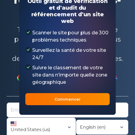
Outil gratuit de vérification
et d'audit du
clés sur eBay
référencement d'un site
web
Trouvez de nouvelles idées de
Scanner le site pour plus de 300
produits. Créez les titres les plus
problèmes techniques
convertibles. Générer des
Surveillez la santé de votre site
descriptions de produits valables.
24/7
Suivre le classement de votre
site dans n’importe quelle zone
Google
Google news
Google shopping
Youtube
Goog
géographique
Yahoo
Bing
Wikipedia
Fiverr
Commencer
English (en)
United States (us)