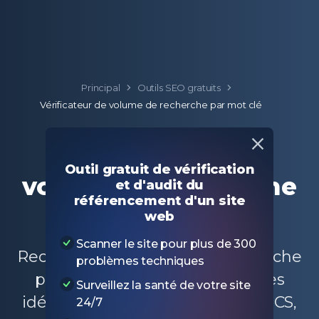
Principal
Outils SEO gratuits
Vérificateur de volume de recherche par mot clé
Vérificateur de
Outil gratuit de vérification
volume de recherche
et d'audit du
référencement d'un site
par mot clé
web
Scanner le site pour plus de 300
Recherchez le volume de recherche
problèmes techniques
pour un mot-clé et obtenez des
Surveillez la santé de votre site
idées de mots-clés basées sur GCS,
24/7