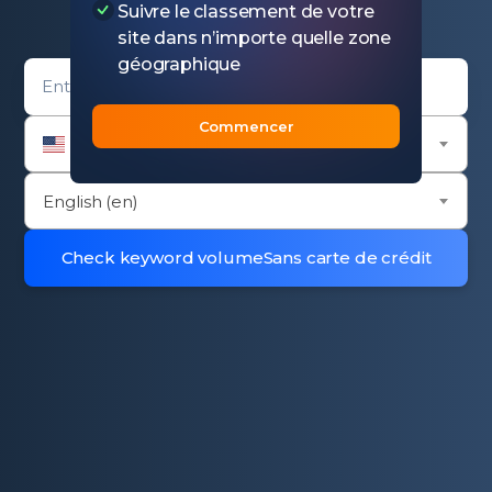
SERP et concurrents
Suivre le classement de votre
site dans n’importe quelle zone
géographique
Domain entry form for rank checker.
Commencer
United States (us)
English (en)
Check keyword volume
Sans carte de crédit