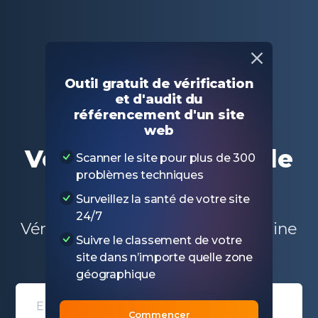
Outil gratuit de vérification
Principal
Outils SEO gratuits
et d'audit du
Vérificateur d'âge de domaine
référencement d'un site
web
Vérificateur d'âge de
Scanner le site pour plus de 300
problèmes techniques
domaine
Surveillez la santé de votre site
24/7
Vérifier quand un nom de domaine
Suivre le classement de votre
spécifique a été enregistré
site dans n’importe quelle zone
géographique
Domain entry form for site analys
Commencer