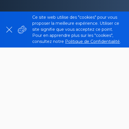
Ce site web utilise des "cookies" pour vous
proposer la meilleure expérience. Utiliser ce
site signifie que vous acceptez ce point.
Pour en apprendre plus sur les "cookies",
consultez notre
Politique de Confidentialité
.
Qu’est-ce que le Domain Age
Checker ?
Le Website Age Checker de
Sitechecker
est un
outil de référencement en ligne conçu pour
déterminer l’âge d’un
domain
, qui est considéré
comme un facteur important dans le
référencement et
l’autorité du domaine
. Les sites