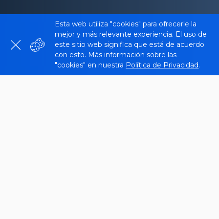
Esta web utiliza "cookies" para ofrecerle la
mejor y más relevante experiencia. El uso de
este sitio web significa que está de acuerdo
con esto. Más información sobre las
"cookies" en nuestra
Política de Privacidad
.
Una comprobación de DNS es útil para detectar y
resolver problemas de funcionalidad y capacidad
de búsqueda al crear un nuevo sitio web. Además
de ser útil para crear sitios nuevos, un DNS
adecuado también es esencial para actualizar los
registros de los sitios existentes, así como para
revisar la configuración de un servidor de correo,
como una red de correo interna de la empresa.