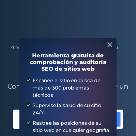
Principal
Herramientas SEO gratis
Búsqueda DNS
Herramienta gratuita de
comprobación y auditoría
Búsqueda DNS
SEO de sitios web
Escanee el sitio en busca de
Compruebe los registros DNS de un
más de 300 problemas
sitio web específico
técnicos
Supervise la salud de su sitio
24/7
Rastree las posiciones de su
sitio web en cualquier geografía