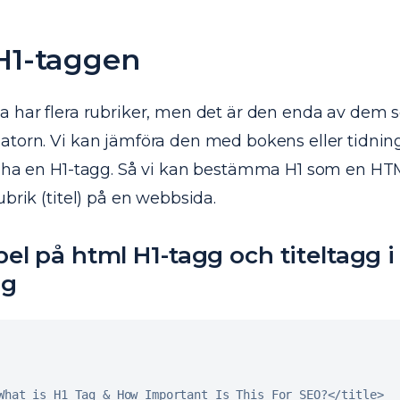
H1-taggen
a har flera rubriker, men det är den enda av dem 
torn. Vi kan jämföra den med bokens eller tidninge
a ha en H1-tagg. Så vi kan bestämma H1 som en H
ubrik (titel) på en webbsida.
pel på
html
H1-tagg och titeltagg 
ag
What is 
H1
 Tag 
&
 How Important Is This For 
SEO
?
<
/
title
>