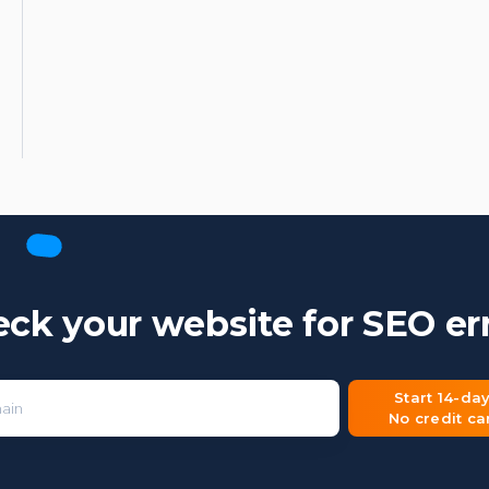
ck your website for SEO er
Start 14-day
Enter your domain
No credit c