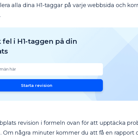
lera alla dina H1-taggar på varje webbsida och kor
.
fel i H1-taggen på din
ts
Starta revision
bplats revision i formeln ovan för att upptäcka pr
. Om några minuter kommer du att få en rapport 