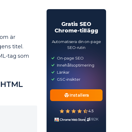
Gratis SEO
Chrome-tillägg
som är
Automatisera din on-page
ns titel.
SEO-rutin
TML-tag som
On-page SEO
Innehållsoptimering
Länkar
GSC-insikter
i HTML
Installera
4.5
182K