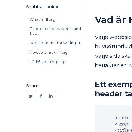
Snabba Länkar
Vad är 
What is H1 tag
Difference between H1 and
Title
Varje webbsid
Requirements for writing H1
huvudrubrik da
How to сheck H1 tag
Varje sida sk
H2-h6 heading tags
betraktar en r
Ett exem
Share
header t
<
html
>
<
head
>
<
title
>