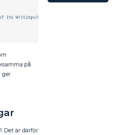
of
 Its Writing
<
/
h1
>
 om
ärksamma på
, ger
gar
. Det är därför