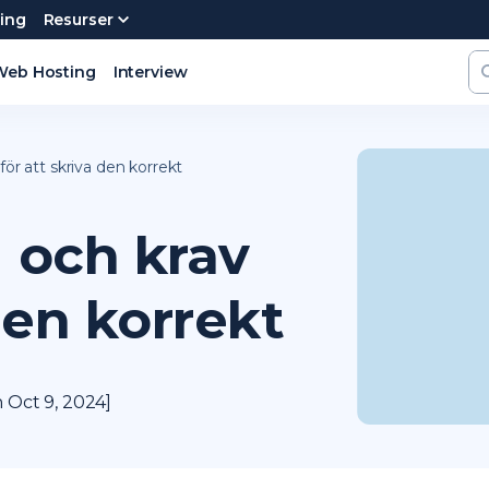
ning
Resurser
ngångsgranskning av webbplatsen
Web Hosting
Interview
för att skriva den korrekt
 och krav
den korrekt
 Oct 9, 2024]