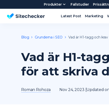
Produkter
Fallstudier
Prissätt
E
Latest Post
Marketing
Website Checker och SEO Verktyg
Blog
Grunderna i SEO
Vad är H1-tagg och krav 
Vad är H1-tagg
för att skriva 
Roman Rohoza
Nov 24, 2023 [Updated on