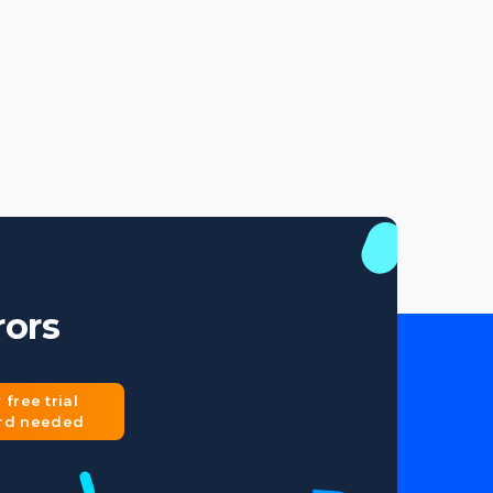
rors
 free trial
ard needed