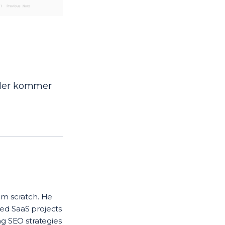
nder kommer
om scratch. He
 led SaaS projects
ng SEO strategies