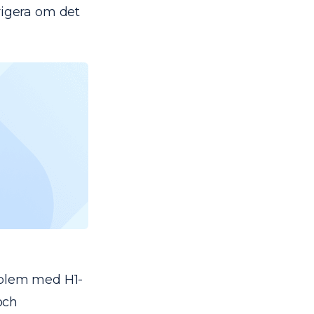
rigera om det
oblem med H1-
och