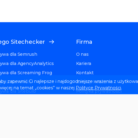
ego Sitechecker
Firma
tywa dla Semrush
O nas
tywa dla AgencyAnalytics
Kariera
tywa dla Screaming Frog
Kontakt
, aby zapewnić Ci najlepsze i najdogodniejsze wrażenia z użytkowa
tywa dla Ahrefs
Zasady i warunki
 więcej na temat „cookies” w naszej
Polityce Prywatności
.
tywa dla Sitebulb
Polityka prywatności
tywa dla GSC
Recenzje i studia przypadk
ywa dla Seobility
Partnerstwo edukacyjne
tywa dla SE Ranking
tor alternative
ternative