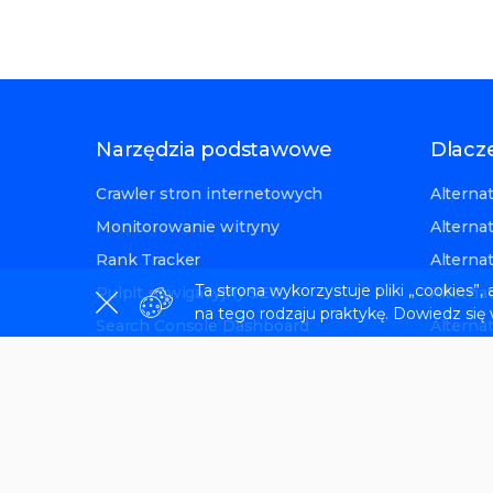
Narzędzia podstawowe
Dlacz
Crawler stron internetowych
Alterna
Monitorowanie witryny
Alterna
Rank Tracker
Alterna
Ta strona wykorzystuje pliki „cookies”
Pulpit nawigacyjny SEO
Alterna
na tego rodzaju praktykę. Dowiedz się
Search Console Dashboard
Alterna
Narzędzie widoczności AI
Alterna
Alternat
Najważniejsze funkcje
Alterna
SEOmoni
Biała etykieta
Peec al