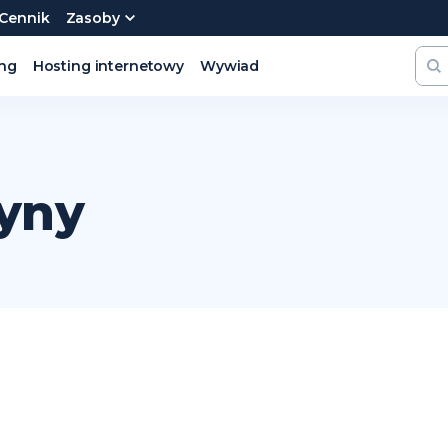
Cennik
Zasoby
ing
Hosting internetowy
Wywiad
ryny