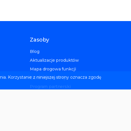
Zasoby
Blog
Aktualizacje produktów
Mapa drogowa funkcji
nia. Korzystanie z niniejszej strony oznacza zgodę
Centrum pomocy
Program partnerski
ów
Biuletyn SEO
Społeczność SEO Reddit
Kwestie związane z audytem
witryny
Przewodniki Google Search