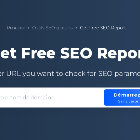
Principal
Outils SEO gratuits
Get Free SEO Report
et Free SEO Repo
er URL you want to check for SEO parame
Démarrez
Domain entry form for site analys
Sans carte 