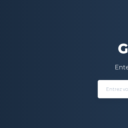
G
Ent