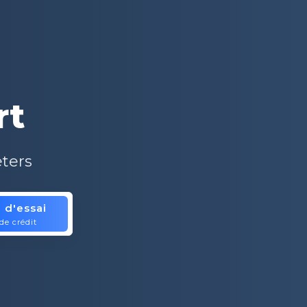
rt
ters
 d'essai
is.
de crédit