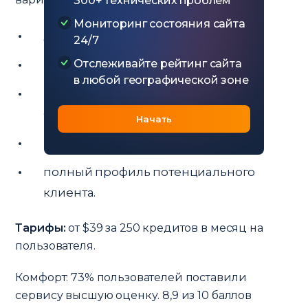
300+ технических проблем
Мониторинг состояния сайта
домен;
24/7
Отслеживайте рейтинг сайта
массовый поиск доменов;
в любой географической зоне
имена владельцев электронных
ящиков;
Начать
URL в LinkedIn;
полный профиль потенциального
клиента.
Тарифы:
от $39 за 250 кредитов в месяц на
пользователя.
Комфорт: 73% пользователей поставили
сервису высшую оценку. 8,9 из 10 баллов