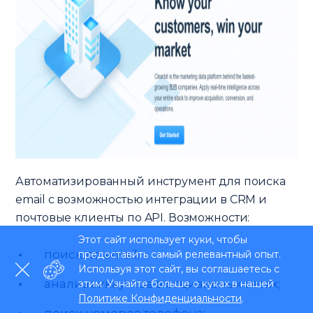
Автоматизированный инструмент для поиска
email с возможностью интеграции в CRM и
почтовые клиенты по API. Возможности:
Этот сайт использует куки, чтобы
поиск по email;
предоставить самый релевантный опыт.
Используя этот сайт, вы соглашаетесь с
анализ аккаунтов в социальных сетях;
этим. Узнайте больше о куках в нашей
Политике Конфиденциальности
.
поиск номеров телефона;