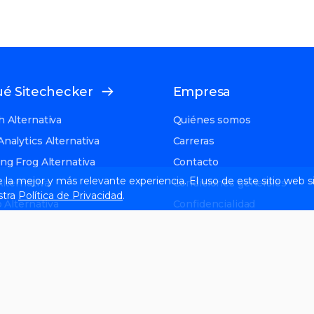
ué Sitechecker
Empresa
 Alternativa
Quiénes somos
nalytics Alternativa
Carreras
ng Frog Alternativa
Contacto
le la mejor y más relevante experiencia. El uso de este sitio web
lternativa
Condiciones generales
stra
Política de Privacidad
.
 Alternativa
Confidencialidad
ernativa
Reseñas y estudios de caso
y Alternativa
Asociación educativa
ing Alternativa
tor alternative
ternative