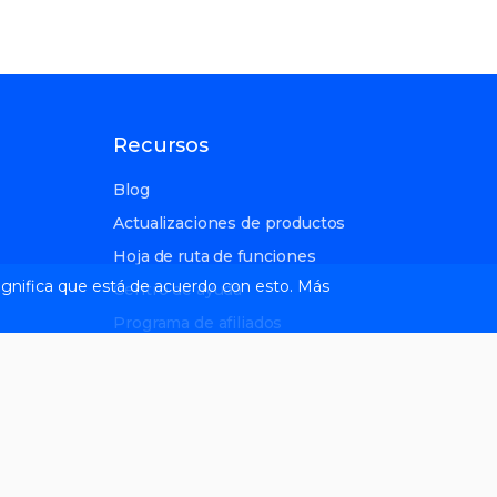
Recursos
Blog
Actualizaciones de productos
Hoja de ruta de funciones
 significa que está de acuerdo con esto. Más
Centro de ayuda
Programa de afiliados
s
Boletín SEO
Comunidad SEO de Reddit
Cuestiones de auditoría del sitio
Guías de Google Search Console
Entrevista con expertos