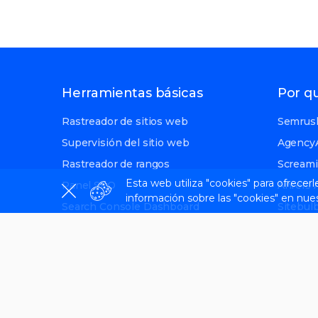
Herramientas básicas
Por q
Rastreador de sitios web
Semrush
Supervisión del sitio web
AgencyA
Rastreador de rangos
Screami
Esta web utiliza "cookies" para ofrecer
Panel SEO
Ahrefs A
información sobre las "cookies" en nue
Search Console Dashboard
Sitebulb
Herramienta de visibilidad de IA
GSC Alt
Seobilit
Funciones principales
SE Rank
SEOmoni
Marca blanca
Peec al