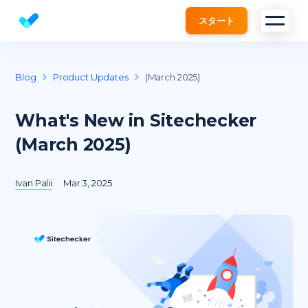
スタート
Website SEO checker & Audit tool
Blog
Product Updates
(March 2025)
What's New in Sitechecker
(March 2025)
Ivan Palii
Mar 3, 2025