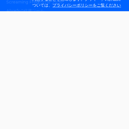
Screaming Frogの代替ツール
ついては、
プライバシーポリシーをご覧ください
Ahrefsの代替ツール
Sitebulbの代替ツール
GSCの代替ツール
Seobilityの代替ツール
SE Rankingの代替ツール
SEOmonitor alternative
Peec alternative
Profound Alternative
Promptwatch Alternative
Ryte Alternative
会社情報
カスタムリンクについて
採用情報