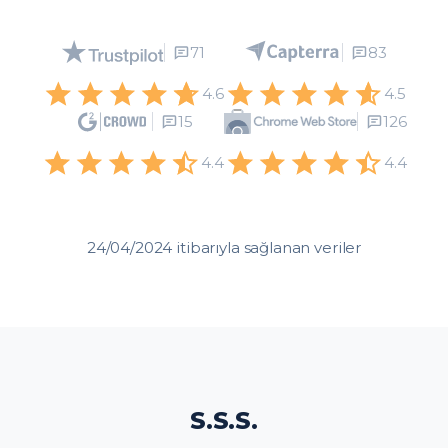
71
83
4.6
4.5
15
126
4.4
4.4
24/04/2024 itibarıyla sağlanan veriler
S.S.S.