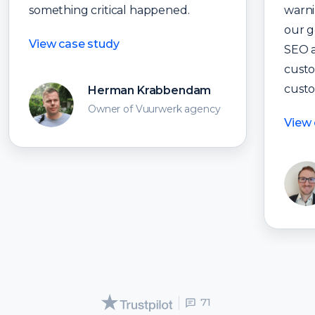
something critical happened.
warni
our g
View case study
SEO a
custo
custo
Herman Krabbendam
Owner of Vuurwerk agency
View 
71