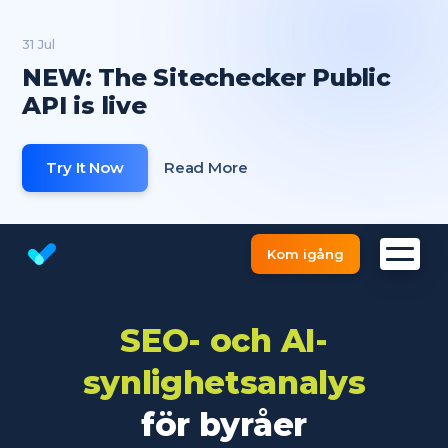
31 Jul
NEW: The Sitechecker Public
API is live
Try It Now
Read More
Kom igång
Website Checker och SEO Verktyg
SEO- och AI-
synlighetsanalys
för byråer