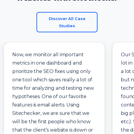
Discover All Case
Studies
Now, we monitor all important
Our 
metrics in one dashboard and
lot in
prioritize the SEO fixes using only
a lot
one tool which saves really a lot of
but n
time for analyzing and testing new
techn
hypotheses. One of our favorite
found
features is email alerts. Using
conte
Sitechecker, we are sure that we
big p
will be the first people who know
etc.)
that the client’s website is down or
the d