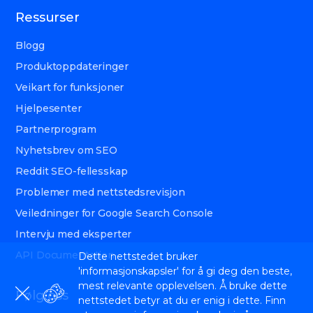
Ressurser
Blogg
Produktoppdateringer
Veikart for funksjoner
Hjelpesenter
Partnerprogram
Nyhetsbrev om SEO
Reddit SEO-fellesskap
Problemer med nettstedsrevisjon
Veiledninger for Google Search Console
Intervju med eksperter
API Documentation
Dette nettstedet bruker
'informasjonskapsler' for å gi deg den beste,
mest relevante opplevelsen. Å bruke dette
Følg oss
nettstedet betyr at du er enig i dette. Finn