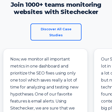
Join 1000+ teams monitoring
websites with Sitechecker
Discover All Case
Studies
Now, we monitor all important
Our 
metrics in one dashboard and
lot in
prioritize the SEO fixes using only
a lot
one tool which saves really a lot of
but n
time for analyzing and testing new
techn
hypotheses. One of our favorite
found
features is email alerts. Using
conte
Sitechecker, we are sure that we
big p