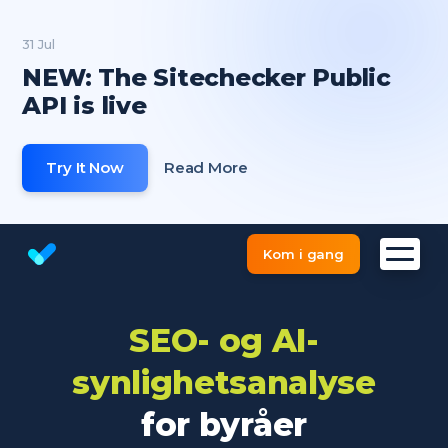
31 Jul
NEW: The Sitechecker Public
API is live
Try It Now
Read More
Kom i gang
Gratis SEO score | Website Checker
SEO- og AI-
synlighetsanalyse
for byråer