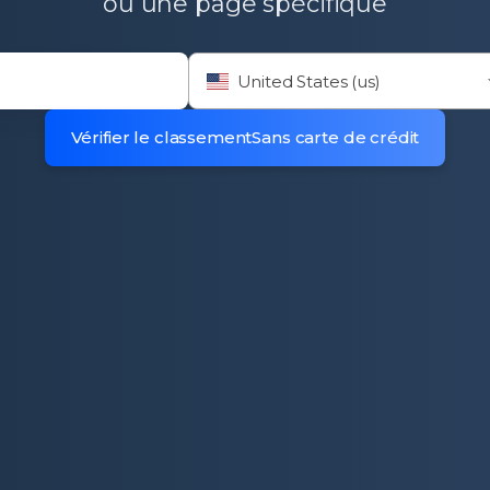
ou une page spécifique
checker.
United States (us)
Vérifier le classement
Sans carte de crédit