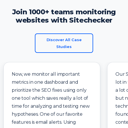
Join 1000+ teams monitoring
websites with Sitechecker
Discover All Case
Studies
Now, we monitor all important
Our 
metrics in one dashboard and
lot in
prioritize the SEO fixes using only
a lot
one tool which saves really a lot of
but n
time for analyzing and testing new
techn
hypotheses. One of our favorite
found
features is email alerts. Using
conte