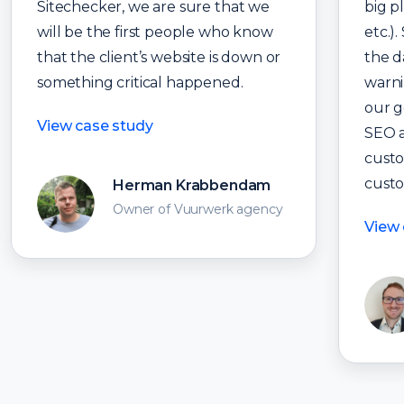
Sitechecker, we are sure that we
big p
will be the first people who know
etc.)
that the client’s website is down or
the d
something critical happened.
warni
our g
View case study
SEO a
custo
custo
Herman Krabbendam
Owner of Vuurwerk agency
View 