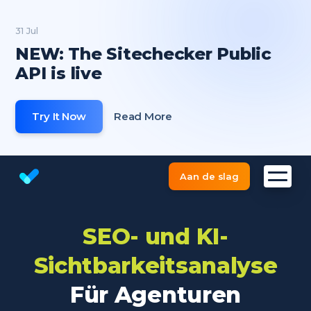
31 Jul
NEW: The Sitechecker Public
API is live
Try It Now
Read More
Aan de slag
Kostenlose SEO Website Check
SEO- und KI-
Sichtbarkeitsanalyse
Für Agenturen